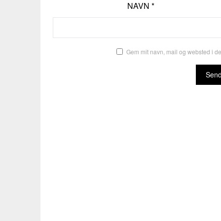
NAVN
*
Gem mit navn, mail og websted i d