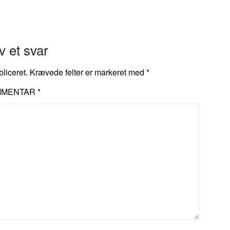
v et svar
bliceret.
Krævede felter er markeret med
*
MMENTAR
*