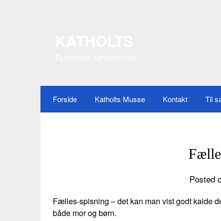
Skip
to
content
KATHOLTS
Ruhårede hønsehunde
Forside
Katholts Musse
Kontakt
Til s
Fælle
Posted o
Fælles-spisning – det kan man vist godt kalde det.
både mor og børn.