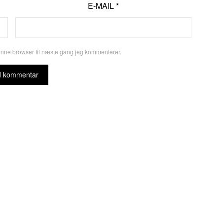
E-MAIL
*
enne browser til næste gang jeg kommenterer.